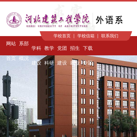
学校首页
|
学校信箱
|
联系我们
网站
系部
学科
教学
党团
招生
下载
首页
概况
建设
科研
建设
就业
专区