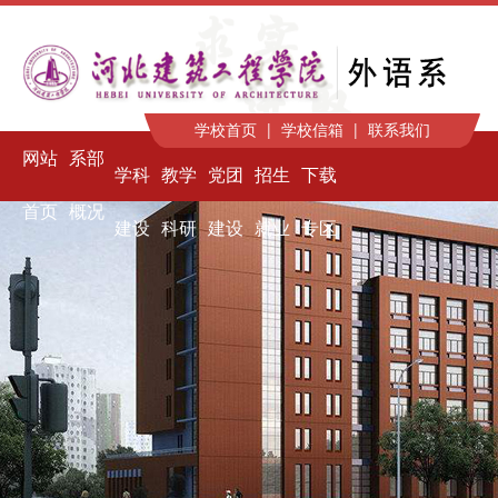
学校首页
|
学校信箱
|
联系我们
网站
系部
学科
教学
党团
招生
下载
首页
概况
建设
科研
建设
就业
专区